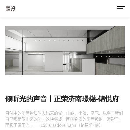
倾听光的声音丨正荣济南璟樾-锦悦府
自然中的所有物质时发出来的光，山岭、小溪、空气、以至于我们
自己都是发出来的光。这块皱成一团叫物质的东西投射一道影子，
而影子属于光。——Louis Isadore Kahn（路易斯·康）