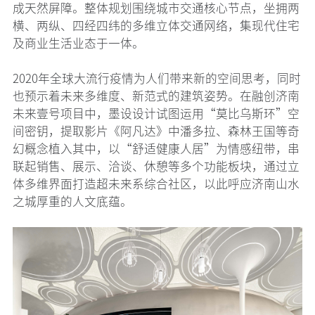
成天然屏障。整体规划围绕城市交通核心节点，坐拥两
横、两纵、四经四纬的多维立体交通网络，集现代住宅
及商业生活业态于一体。
2020年全球大流行疫情为人们带来新的空间思考，同时
也预示着未来多维度、新范式的建筑姿势。在融创济南
未来壹号项目中，墨设设计试图运用“莫比乌斯环”空
间密钥，提取影片《阿凡达》中潘多拉、森林王国等奇
幻概念植入其中，以“舒适健康人居”为情感纽带，串
联起销售、展示、洽谈、休憩等多个功能板块，通过立
体多维界面打造超未来系综合社区，以此呼应济南山水
之城厚重的人文底蕴。