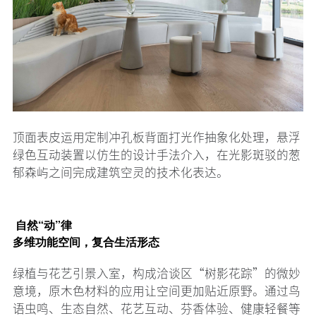
顶面表皮运用定制冲孔板背面打光作抽象化处理，悬浮
绿色互动装置以仿生的设计手法介入，在光影斑驳的葱
郁森屿之间完成建筑空灵的技术化表达。
自然“动”律
多维功能空间，复合生活形态
绿植与花艺引景入室，构成洽谈区“树影花踪”的微妙
意境，原木色材料的应用让空间更加贴近原野。通过鸟
语虫鸣、生态自然、花艺互动、芬香体验、健康轻餐等