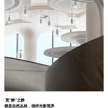
宽“静”之静
栖息自然丛林，徜徉光影视界