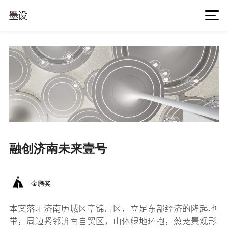
融创济南未来壹号
金腾奖
本案落址济南历城区章锦片区，立足东部经济的隆起地
带，周边紧邻济南自贸区，山体绿地环抱，葱茏景观形