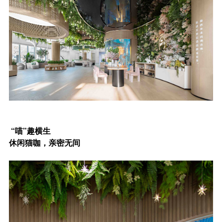
“喵”趣横生
休闲猫咖，亲密无间