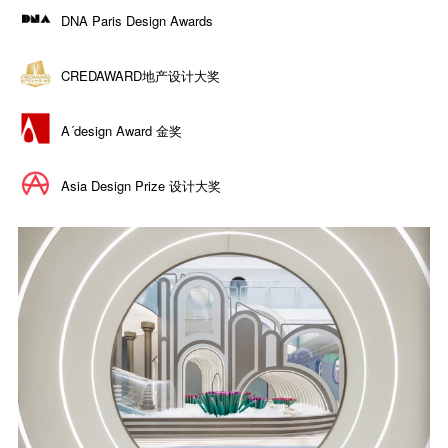
DNA Paris Design Awards
CREDAWARD地产设计大奖
A´design Award 金奖
Asia Design Prize 设计大奖